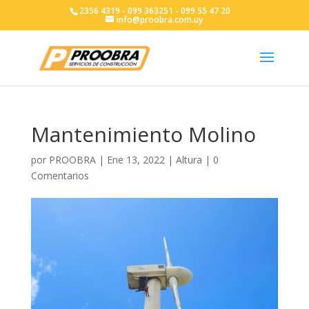
2356 4319 - 099 363251 - 099 55 47 20
info@proobra.com.uy
Mantenimiento Molino
por
PROOBRA
|
Ene 13, 2022
|
Altura
|
0
Comentarios