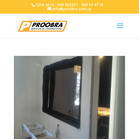
2356 4319 - 099 363251 - 099 55 47 20
info@proobra.com.uy