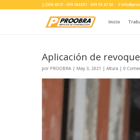
2356 4319 - 099 363251 - 099 55 47 20
info@pro
Inicio
Trab
Aplicación de revoqu
por
PROOBRA
|
May 3, 2021
|
Altura
|
0 Comen