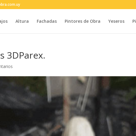
obra.com.uy
ajos
Altura
Fachadas
Pintores de Obra
Yeseros
P
es 3DParex.
tarios