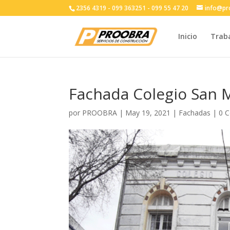
2356 4319 - 099 363251 - 099 55 47 20
info@pr
Inicio
Trab
Fachada Colegio San 
por
PROOBRA
|
May 19, 2021
|
Fachadas
|
0 