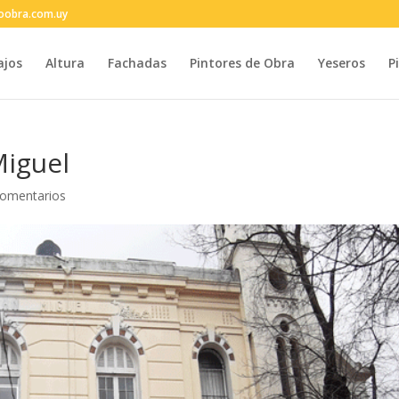
oobra.com.uy
ajos
Altura
Fachadas
Pintores de Obra
Yeseros
P
Miguel
Comentarios