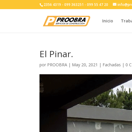
2356 4319 - 099 363251 - 099 55 47 20
info@pr
Inicio
Trab
El Pinar.
por
PROOBRA
|
May 20, 2021
|
Fachadas
|
0 