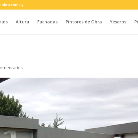
oobra.com.uy
ajos
Altura
Fachadas
Pintores de Obra
Yeseros
P
Comentarios